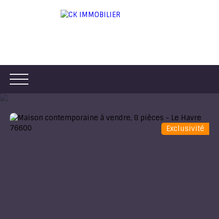
Exclusivité
ACCUEIL
ACHETER
LOUER
VENDRE
ESTIMER
Être rappelé