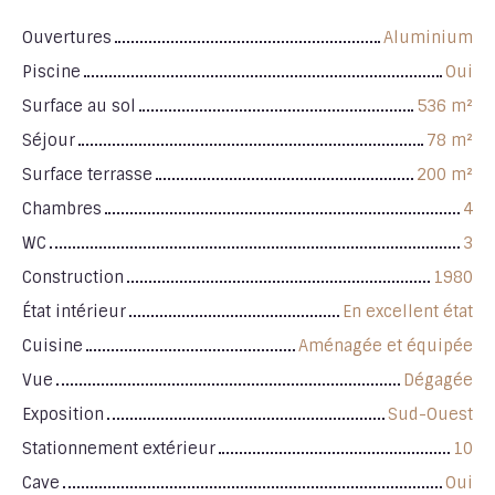
Ouvertures
Aluminium
Piscine
Oui
Surface au sol
536
m²
Séjour
78
m²
Surface terrasse
200
m²
Chambres
4
WC
3
Construction
1980
État intérieur
En excellent état
Cuisine
Aménagée et équipée
Vue
Dégagée
Exposition
Sud-Ouest
Stationnement extérieur
10
Cave
Oui