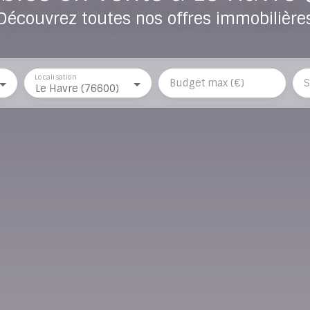
Découvrez toutes nos offres immobilière
Localisation
Budget max (€)
S
Le Havre (76600)