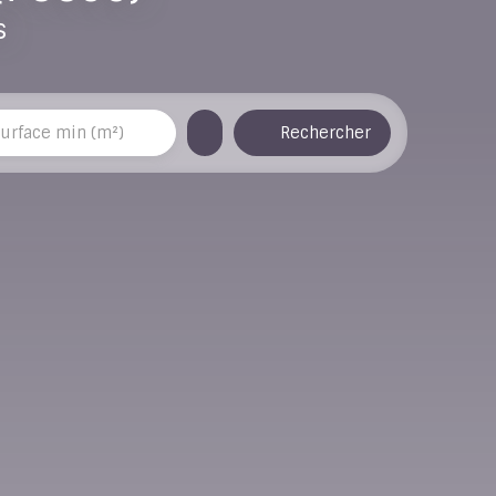
s
Rechercher
urface min (m²)