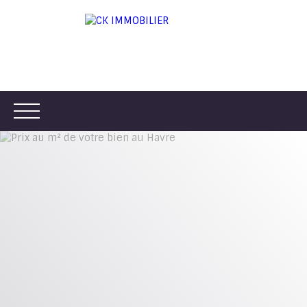
ACCUEIL
ACHETER
LOUER
VENDRE
ESTIMER
Être rappelé