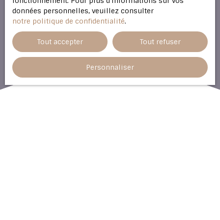
fonctionnement. Pour plus d'informations sur vos
données personnelles, veuillez consulter
notre politique de confidentialité
.
Tout accepter
Tout refuser
Personnaliser
1
2
3
Votre bien
Vous souhaitez faire estimer :
Appartement
Maison