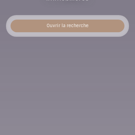
Ouvrir la recherche
Type d'offre
Location
Type de bien
Appartement
Localisation
Loyer max (€/mois)
Surface min (m²)
Rechercher