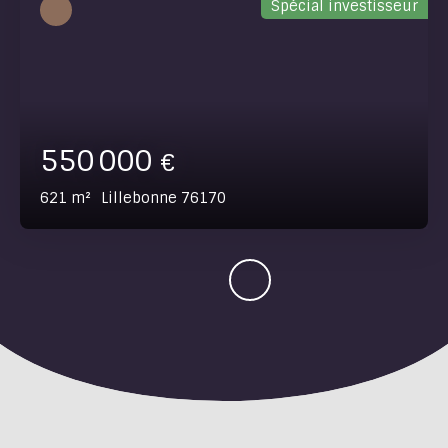
Spécial investisseur
550 000
€
621
m²
Lillebonne 76170