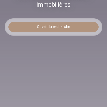
immobilières
Ouvrir la recherche
Type d'offre
Vente
Type de bien
Immobilier Pro
Localisation
Le Havre (76600)
Budget max (€)
Surface min (m²)
Rechercher