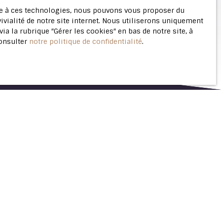
ace à ces technologies, nous pouvons vous proposer du
ivialité de notre site internet. Nous utiliserons uniquement
 la rubrique ″Gérer les cookies″ en bas de notre site, à
consulter
notre politique de confidentialité
.
Créer une alerte
6
pièces
sur 4.36
120
m²
ation
Lillebonne 76170
é avec