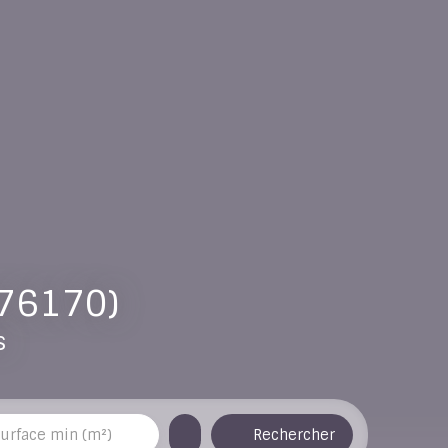
(76170)
s
Rechercher
urface min (m²)