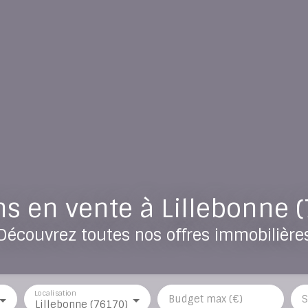
s en vente à Lillebonne 
Découvrez toutes nos offres immobilière
Localisation
Budget max (€)
S
Lillebonne (76170)