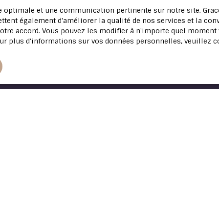
ce optimale et une communication pertinente sur notre site. Gr
ttent également d'améliorer la qualité de nos services et la conv
tre accord. Vous pouvez les modifier à n'importe quel moment via
ur plus d'informations sur vos données personnelles, veuillez 
Maison avec garage et bâtiment de 1200 m² 
hectares
pportunité By CK IMMO Exceptionnel !! Idéal Maraîcher, exploit
gricole, chevaux, pension pour animaux, etc ... Grande propriét