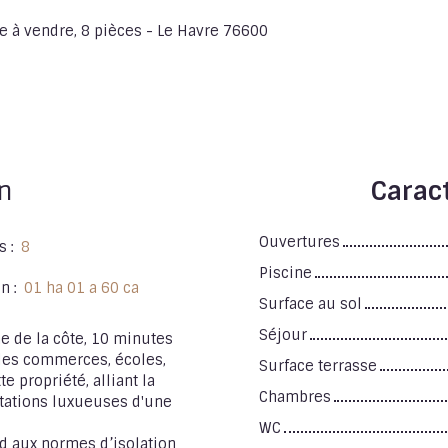
 à vendre, 8 pièces - Le Havre 76600
n
Caract
Ouvertures
s
:
8
Piscine
in
:
01 ha 01 a 60 ca
Surface au sol
Séjour
e de la côte, 10 minutes
 des commerces, écoles,
Surface terrasse
e propriété, alliant la
Chambres
stations luxueuses d'une
WC
d aux normes d’isolation