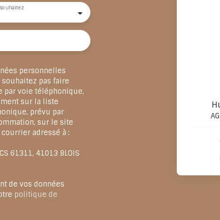
souhaitez
nnées personnelles
souhaitez pas faire
e par voie téléphonique,
ment sur la liste
H
honique, prévu par
AG
ommation, sur le site
 courrier adressé à :
, CS 61311, 41013 BLOIS
ent de vos données
otre
politique de