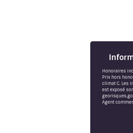
Inform
Honoraires inc
Prix hors hono
climat C. Les 
est exposé son
georisques.gou
Agent commerci