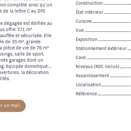
Construction
tion complète ainsi qu’un
 de la lettre C au DPE
État intérieur
Cuisine
ue dégagée est édifiée au
ous offre 371 m²
Vue
auffée et sécurisée. Elle
Exposition
ée de 35 m², grande
a pièce de vie de 78 m²
Stationnement extérieur
sings, salle de sport,
Cave
rands garages dont un
ing, équipée domotique….
Niveaux (RDC inclus)
vertures, la décoration
Assainissement
ités.
Localisation
Référence
r un mail