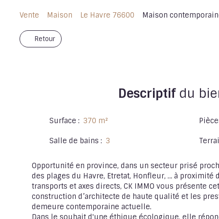
Vente
Maison
Le Havre 76600
Maison contemporaine
Retour
Descriptif
du bie
Surface
:
370
m²
Pièce
Salle de bains
:
3
Terra
Opportunité en province, dans un secteur prisé proch
des plages du Havre, Etretat, Honfleur, … à proximité
transports et axes directs, CK IMMO vous présente cett
construction d’architecte de haute qualité et les pre
demeure contemporaine actuelle.
Dans le souhait d'une éthique écologique, elle répon