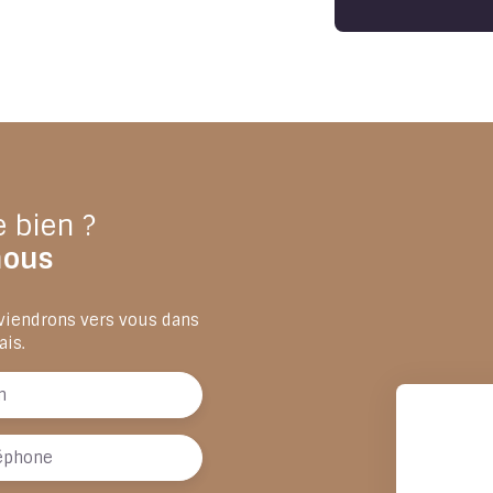
e bien ?
nous
eviendrons vers vous dans
ais.
m
éphone