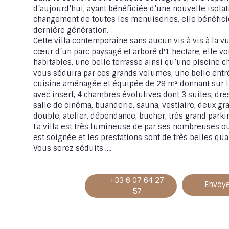
d’aujourd’hui, ayant bénéficiée d’une nouvelle isola
changement de toutes les menuiseries, elle bénéficie
dernière génération.
Cette villa contemporaine sans aucun vis à vis à la v
cœur d’un parc paysagé et arboré d'1 hectare, elle v
habitables, une belle terrasse ainsi qu’une piscine ch
vous séduira par ces grands volumes, une belle entr
cuisine aménagée et équipée de 28 m² donnant sur l
avec insert, 4 chambres évolutives dont 3 suites, dres
salle de cinéma, buanderie, sauna, vestiaire, deux g
double, atelier, dépendance, bucher, très grand park
La villa est très lumineuse de par ses nombreuses ou
est soignée et les prestations sont de très belles qual
Vous serez séduits ….
+33 6 07 64 27
Envoye
57