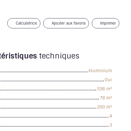
Calculatrice
Ajouter aux favoris
Imprimer
éristiques
techniques
Aluminium
Oui
536
m²
78
m²
200
m²
4
3