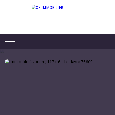
ACCUEIL
ACHETER
LOUER
VENDRE
ESTIMER
Être rappelé