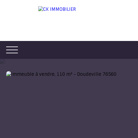
ACCUEIL
ACHETER
LOUER
VENDRE
ESTIMER
Être rappelé