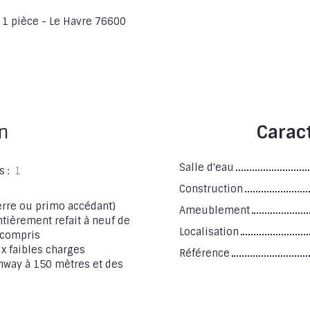
 1 pièce - Le Havre 76600
n
Caract
Salle d'eau
s
:
1
Construction
terre ou primo accédant)
Ameublement
tièrement refait à neuf de
Localisation
 compris
x faibles charges
Référence
amway à 150 mètres et des