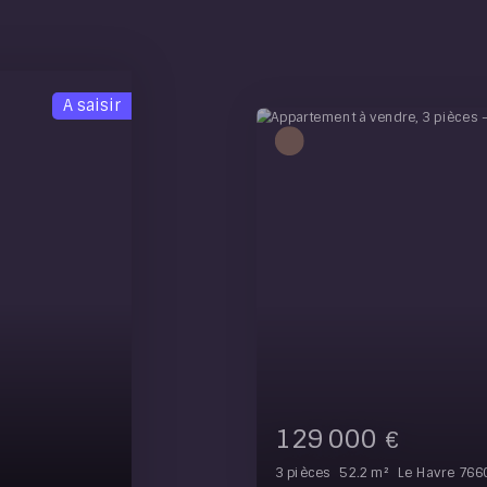
420 000
€
4
pièces
99
m²
Le Havre 7660