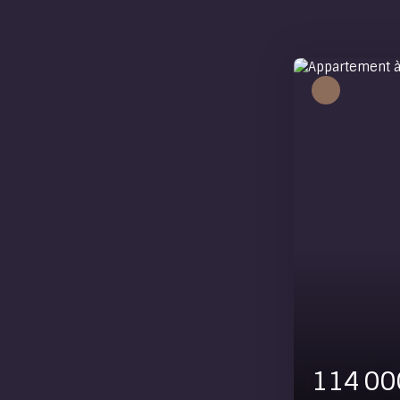
A saisir
129 0