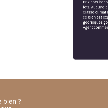
Prix hors hono
lots. Aucune p
Classe climat 
ce bien est ex
georisques.gou
Agent commerci
e bien ?