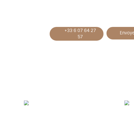
+33 6 07 64 27
Envoye
57