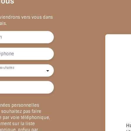
nous
eviendrons vers vous dans
ais.
m
éphone
souhaitez
nnées personnelles
souhaitez pas faire
e par voie téléphonique,
ment sur la liste
H
honique, prévu par