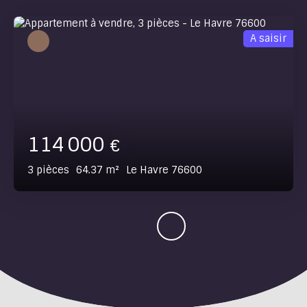
A saisir
114 000
€
3
pièces
64.37
m²
Le Havre 76600