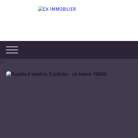
ACCUEIL
ACHETER
LOUER
VENDRE
ESTIMER
Être rappelé