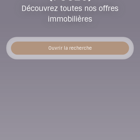
Découvrez toutes nos offres
immobilières
Ouvrir la recherche
Type d'offre
Location
Type de bien
Appartement
Localisation
Le Havre (76620)
Loyer max (€/mois)
Surface min (m²)