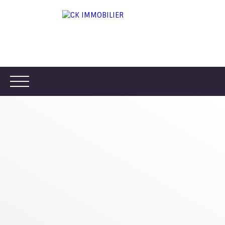
ACCUEIL
ACHETER
LOUER
VENDRE
ESTIMER
Être rappelé